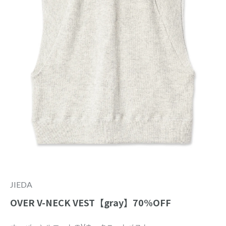
JIEDA
OVER V-NECK VEST【gray】70%OFF