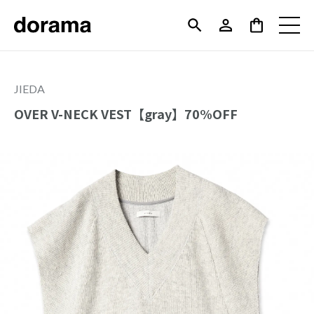
JIEDA
OVER V-NECK VEST【gray】70%OFF