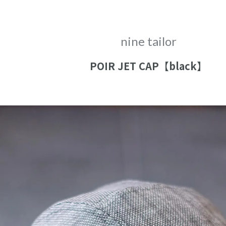
close
nine tailor
POIR JET CAP【black】